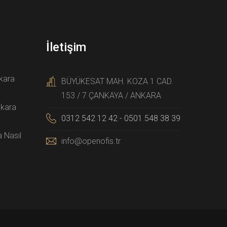
İletişim
nkara
BÜYÜKESAT MAH. KOZA 1 CAD.
153 / 7 ÇANKAYA / ANKARA
nkara
0312 542 12 42 - 0501 548 38 39
a Nasıl
info@openofis.tr