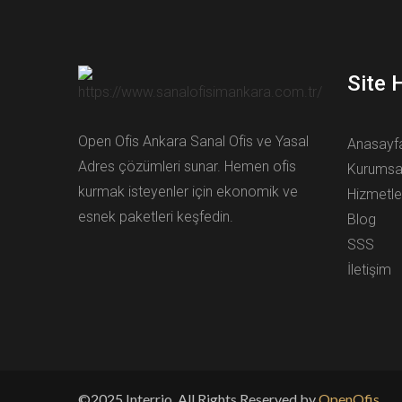
Site 
Open Ofis Ankara Sanal Ofis ve Yasal
Anasayf
Adres çözümleri sunar. Hemen ofis
Kurumsa
kurmak isteyenler için ekonomik ve
Hizmetle
esnek paketleri keşfedin.
Blog
SSS
İletişim
©2025 Interrio, All Rights Reserved by
OpenOfis